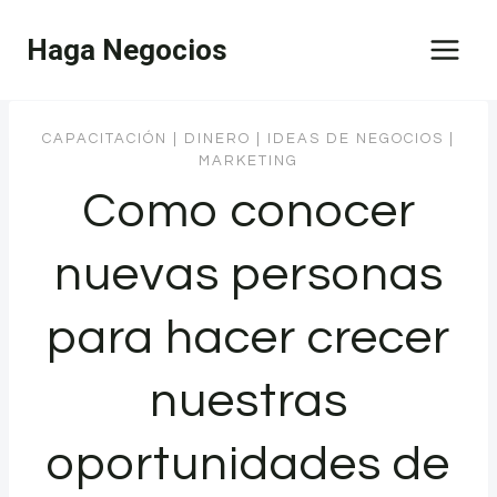
Saltar
Haga Negocios
al
contenido
CAPACITACIÓN
|
DINERO
|
IDEAS DE NEGOCIOS
|
MARKETING
Como conocer
nuevas personas
para hacer crecer
nuestras
oportunidades de