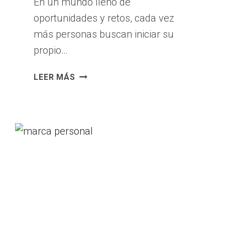
En un mundo lleno de
oportunidades y retos, cada vez
más personas buscan iniciar su
propio…
DEFINIENDO
LEER MÁS
TU
IDEA
DE
NEGOCIO:
EL
CAMINO
PARA
EMPEZAR
UN
EMPRENDIMIENTO