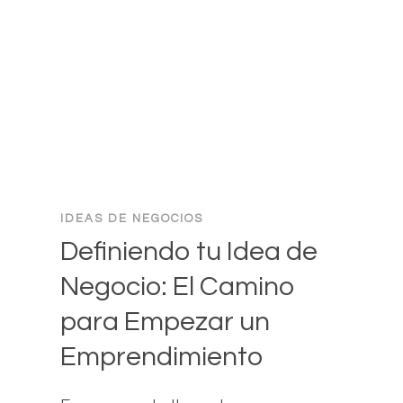
Y
MEJORES
PRÁCTICAS
EN
LA
BÚSQUEDA
DE
PALABRAS
CLAVE
IDEAS DE NEGOCIOS
Definiendo tu Idea de
Negocio: El Camino
para Empezar un
Emprendimiento