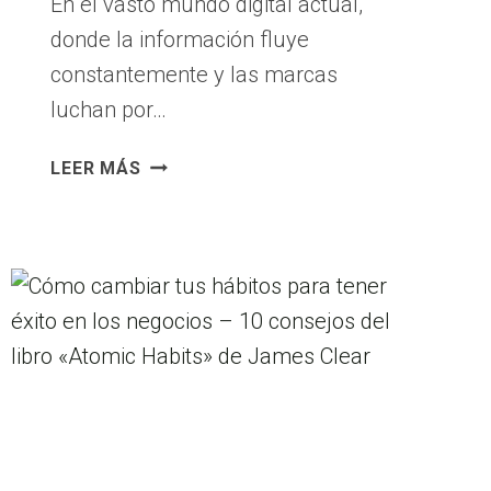
En el vasto mundo digital actual,
donde la información fluye
constantemente y las marcas
luchan por…
MARKETING
LEER MÁS
DE
CONTENIDO:
¿POR
QUÉ
«EL
CONTENIDO
ES
EL
REY»
EN
EL
MUNDO