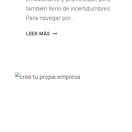
también lleno de incertidumbres.
Para navegar por…
PLAN
LEER MÁS
DE
NEGOCIOS:
TU
HOJA
DE
RUTA
PARA
EL
ÉXITO
EMPRESARIAL