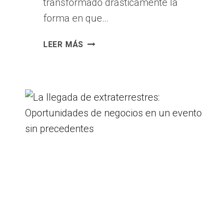
transformado drásticamente la
forma en que…
¿TRABAJAR
LEER MÁS
EN
UNA
EMPRESA
O
TENER
UN
NEGOCIO
PROPIO?
LAS
REALIDADES
DEL
SIGLO
XXI