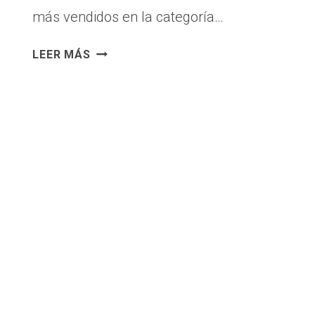
más vendidos en la categoría…
CÓMO
LEER MÁS
CAMBIAR
TUS
HÁBITOS
PARA
TENER
ÉXITO
EN
LOS
NEGOCIOS
–
10
CONSEJOS
DEL
LIBRO
«ATOMIC