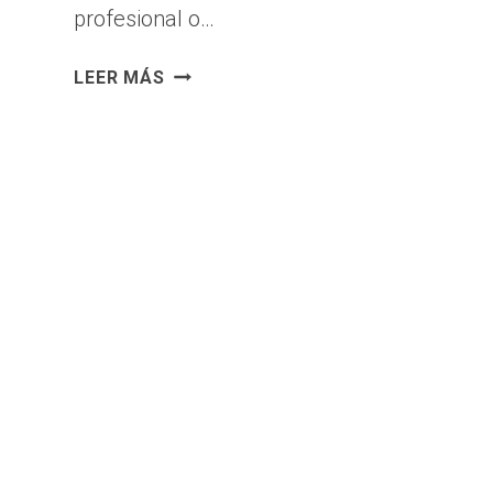
profesional o…
CÓMO
LEER MÁS
CREAR
TU
MARCA
PERSONAL:
EL
CAMINO
DETALLADO
HACIA
EL
ÉXITO
EN
EL
MUNDO
DIGITAL