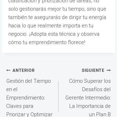
clasificación y priorización de tareas, no
solo gestionarás mejor tu tiempo, sino que
también te asegurarás de dirigir tu energía
hacia lo que realmente importa en tu
negocio. ¡Adopta esta técnica y observa
cómo tu emprendimiento florece!
Navegación
ANTERIOR
SIGUIENTE
de
Gestión del Tiempo
Cómo Superar los
entradas
en el
Desafíos del
Emprendimiento:
Gerente Intermedio:
Claves para
La Importancia de
Priorizar y Optimizar
un Plan B