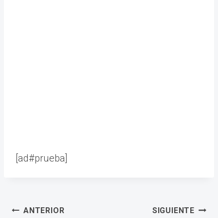
[ad#prueba]
Navegación
ANTERIOR
SIGUIENTE