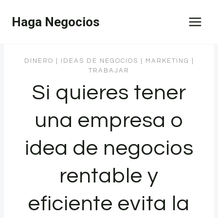
Saltar
Haga Negocios
al
contenido
DINERO
|
IDEAS DE NEGOCIOS
|
MARKETING
|
TRABAJAR
Si quieres tener
una empresa o
idea de negocios
rentable y
eficiente evita la