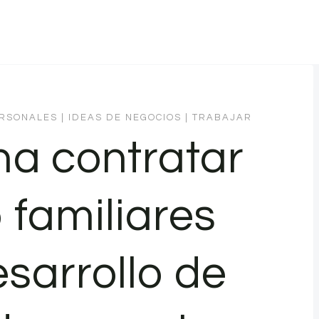
ERSONALES
|
IDEAS DE NEGOCIOS
|
TRABAJAR
na contratar
 familiares
esarrollo de