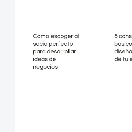
Como escoger al
5 cons
socio perfecto
básico
para desarrollar
diseñar
ideas de
de tu
negocios