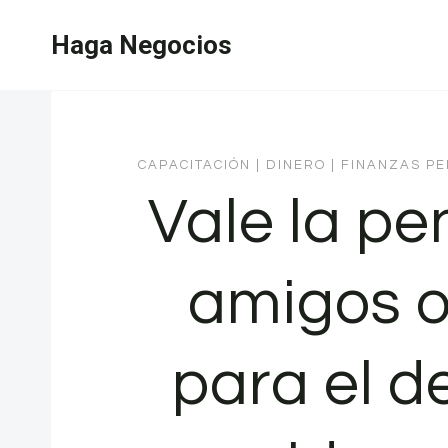
Saltar
Haga Negocios
al
contenido
CAPACITACIÓN
|
DINERO
|
FINANZAS P
Vale la pe
amigos o
para el d