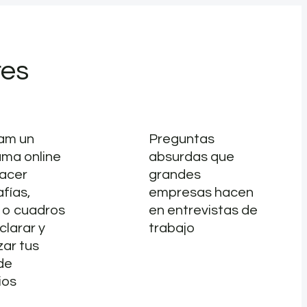
res
ram un
Preguntas
ma online
absurdas que
hacer
grandes
afías,
empresas hacen
 o cuadros
en entrevistas de
clarar y
trabajo
zar tus
de
ios