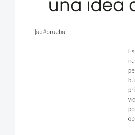
una idea 
[ad#prueba]
Es
ne
pe
bú
pr
vi
po
op