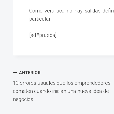
Como verá acá no hay salidas defi
particular.
[ad#prueba]
Navegación
ANTERIOR
10 errores usuales que los emprendedores
de
cometen cuando inician una nueva idea de
negocios
entradas