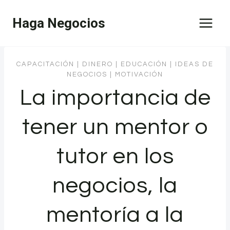
Saltar
Haga Negocios
al
contenido
CAPACITACIÓN
|
DINERO
|
EDUCACIÓN
|
IDEAS DE
NEGOCIOS
|
MOTIVACIÓN
La importancia de
tener un mentor o
tutor en los
negocios, la
mentoría a la