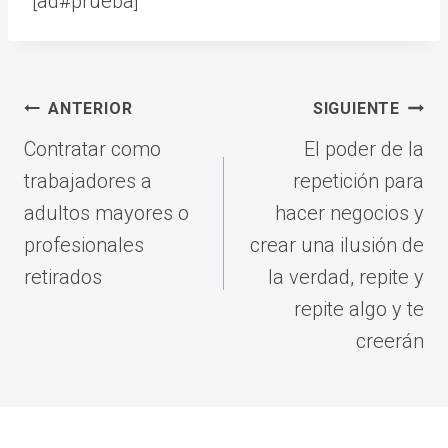
[ad#prueba]
Navegación
ANTERIOR
SIGUIENTE
de
Contratar como
El poder de la
entradas
trabajadores a
repetición para
adultos mayores o
hacer negocios y
profesionales
crear una ilusión de
retirados
la verdad, repite y
repite algo y te
creerán