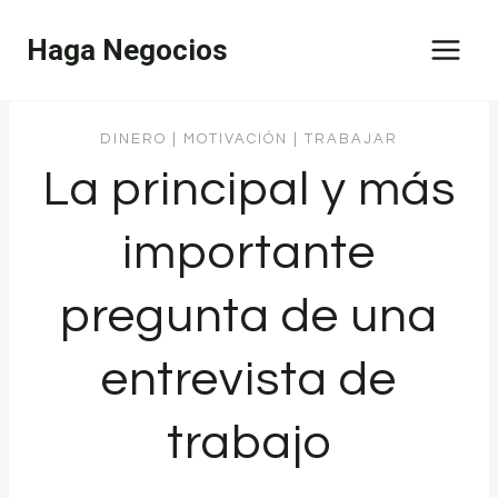
Saltar
Haga Negocios
al
contenido
DINERO
|
MOTIVACIÓN
|
TRABAJAR
La principal y más
importante
pregunta de una
entrevista de
trabajo