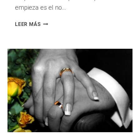
empieza es el no…
CUANTOS
LEER MÁS
NEGOCIOS
SOBREVIVEN
Y
SIGUEN
EXISTIENDO
LUEGO
DE
5
AÑOS
DE
HABER
SIDO
CREADOS