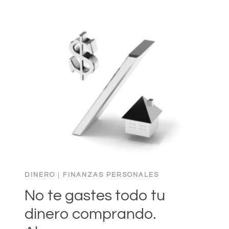
DE
LA
FOTO
QUE
MOSTRARÁS
EN
TU
PROFILE
PARA
PODER
CONSEGUIR
TRABAJO
DINERO
|
FINANZAS PERSONALES
No te gastes todo tu
dinero comprando.