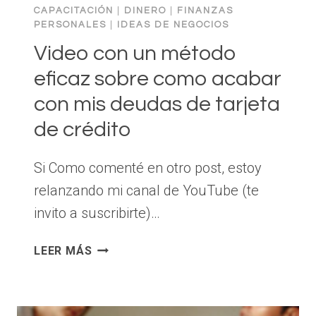
COMENZAR
CAPACITACIÓN
|
DINERO
|
FINANZAS
UN
PERSONALES
|
IDEAS DE NEGOCIOS
CANAL
Video con un método
YOUTUBE
Y
eficaz sobre como acabar
GANAR
con mis deudas de tarjeta
DINERO
de crédito
Si Como comenté en otro post, estoy
relanzando mi canal de YouTube (te
invito a suscribirte)…
VIDEO
LEER MÁS
CON
UN
MÉTODO