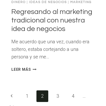
DINERO
|
IDEAS DE NEGOCIOS
|
MARKETING
Regresando al marketing
tradicional con nuestra
idea de negocios
Me acuerdo que una vez, cuando era
soltero, estaba cortejando a una
persona y se me…
REGRESANDO
LEER MÁS
AL
MARKETING
TRADICIONAL
CON
Navegación
Página
1
2
3
4
…
NUESTRA
de
IDEA