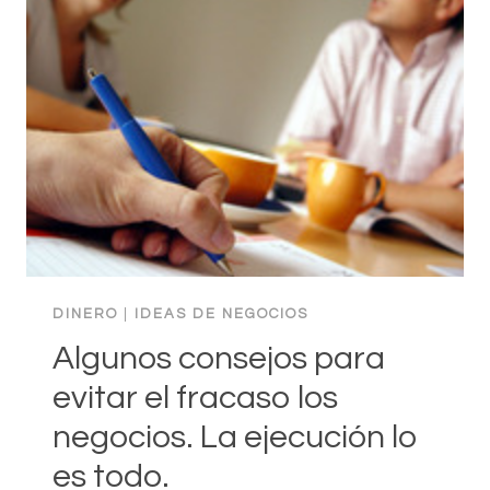
EFICAZ
SOBRE
COMO
ACABAR
CON
MIS
DEUDAS
DE
TARJETA
DE
CRÉDITO
DINERO
|
IDEAS DE NEGOCIOS
Algunos consejos para
evitar el fracaso los
negocios. La ejecución lo
es todo.