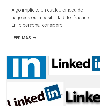
Algo implícito en cualquier idea de
negocios es la posibilidad del fracaso.
En lo personal considero…
ALGUNOS
LEER MÁS
CONSEJOS
PARA
EVITAR
EL
FRACASO
LOS
NEGOCIOS.
LA
EJECUCIÓN
LO
ES