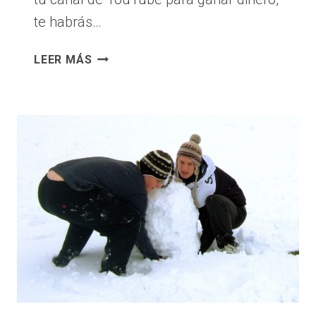
te habrás…
A
LEER MÁS
PESAR
DEL
CAMBIO
DE
LAS
POLÍTICAS
DE
MONETIZACIÓN,
ESTE
ES
EL
MEJOR
MOMENTO
PARA