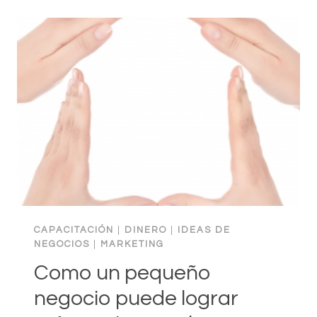
QUE
DEBES
DE
EVITAR
SI
QUIERES
LOGRAR
SER
PROMOVIDO
O
UN
AUMENTO
DE
CAPACITACIÓN
|
DINERO
|
IDEAS DE
SUELDO
NEGOCIOS
|
MARKETING
EN
Como un pequeño
TU
TRABAJO
negocio puede lograr