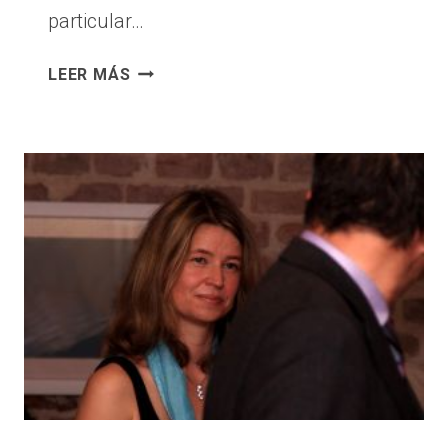
particular…
COMO
LEER MÁS
EMPEZAR
UN
NEGOCIO.
ANDA
DE
MENOS
A
MÁS,
DE
LO
SIMPLE
A
LO
COMPLEJO