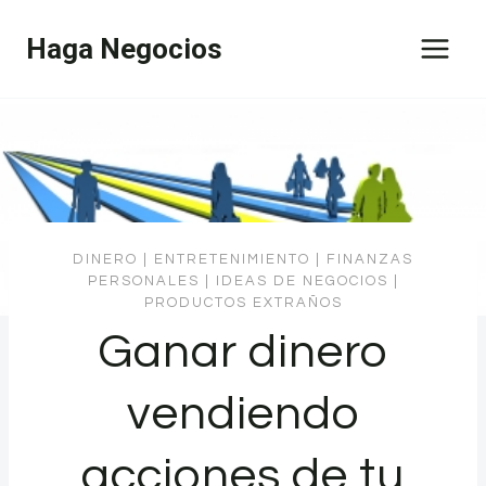
Saltar
Haga Negocios
al
contenido
DINERO
|
ENTRETENIMIENTO
|
FINANZAS
PERSONALES
|
IDEAS DE NEGOCIOS
|
PRODUCTOS EXTRAÑOS
Ganar dinero
vendiendo
acciones de tu