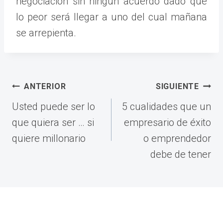
negociación sin ningún acuerdo dado que
lo peor será llegar a uno del cual mañana
se arrepienta.
Navegación
ANTERIOR
SIGUIENTE
de
Usted puede ser lo
5 cualidades que un
entradas
que quiera ser … si
empresario de éxito
quiere millonario
o emprendedor
debe de tener