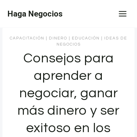
Saltar
Haga Negocios
al
contenido
CAPACITACIÓN
|
DINERO
|
EDUCACIÓN
|
IDEAS DE
NEGOCIOS
Consejos para
aprender a
negociar, ganar
más dinero y ser
exitoso en los