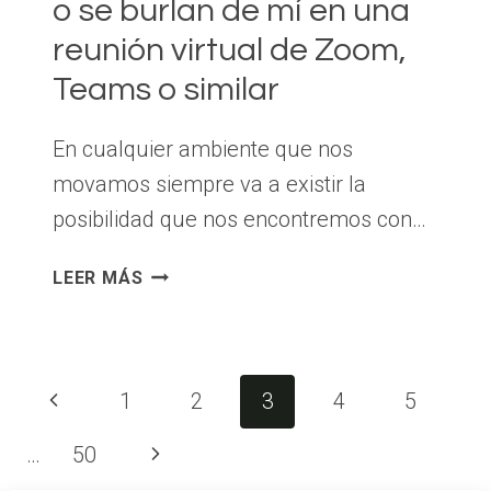
o se burlan de mí en una
reunión virtual de Zoom,
Teams o similar
En cualquier ambiente que nos
movamos siempre va a existir la
posibilidad que nos encontremos con…
QUÉ
LEER MÁS
HACER
SI
ME
INSULTAN
Navegación
Página
1
2
3
4
5
O
de
SE
anterior
Siguiente
…
50
BURLAN
página
DE