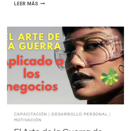
7
LEER MÁS
TÉCNICAS
PARA
CAMBIAR
TUS
HÁBITOS
Y
CAMBIAR
TU
VIDA
CON
20
CONSEJOS
CAPACITACIÓN
|
DESARROLLO PERSONAL
|
MOTIVACIÓN