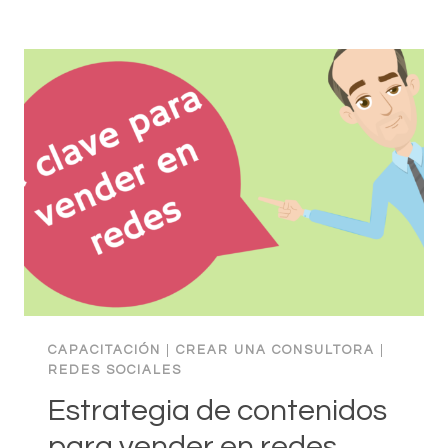
EL
MÉTODO
SMART
APLICADO
A
LOS
NEGOCIOS,
CON
EJEMPLOS
CAPACITACIÓN
|
CREAR UNA CONSULTORA
|
REDES SOCIALES
Estrategia de contenidos
para vender en redes