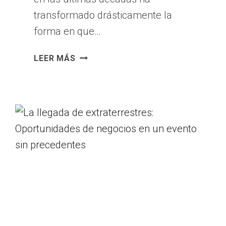
transformado drásticamente la
forma en que…
¿TRABAJAR
LEER MÁS
EN
UNA
EMPRESA
O
TENER
UN
NEGOCIO
PROPIO?
LAS
REALIDADES
DEL
SIGLO
XXI