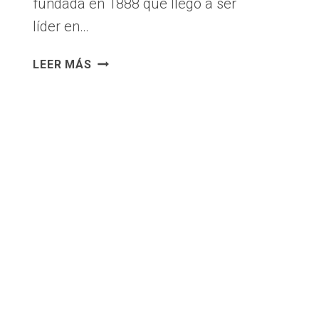
fundada en 1888 que llegó a ser
líder en…
LECCIONES
LEER MÁS
EMPRESARIALES
DEL
CASO
KODAK:
CÓMO
LA
FALTA
DE
INNOVACIÓN
Y
ADAPTACIÓN
LLEVÓ
A
LA