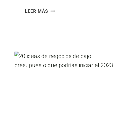
CÓMO
LEER MÁS
CAMBIAR
TUS
HÁBITOS
PARA
TENER
ÉXITO
EN
LOS
NEGOCIOS
–
10
CONSEJOS
DEL
LIBRO
«ATOMIC
HABITS»