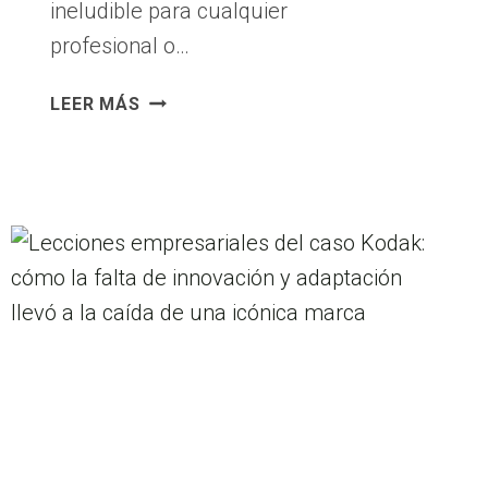
ineludible para cualquier
profesional o…
CÓMO
LEER MÁS
CREAR
TU
MARCA
PERSONAL:
EL
CAMINO
DETALLADO
HACIA
EL
ÉXITO
EN
EL
MUNDO
DIGITAL