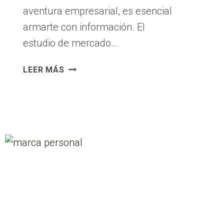
aventura empresarial, es esencial
armarte con información. El
estudio de mercado…
EL
LEER MÁS
ESTUDIO
DE
MERCADO:
TU
BRÚJULA
EN
EL
EMPRENDIMIENTO