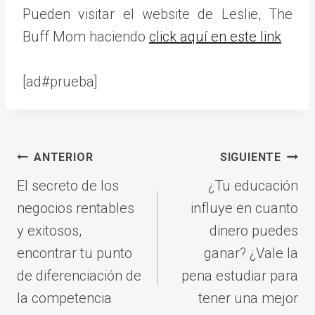
Pueden visitar el website de Leslie, The
Buff Mom haciendo
click aquí en este link
[ad#prueba]
Navegación
ANTERIOR
SIGUIENTE
de
El secreto de los
¿Tu educación
entradas
negocios rentables
influye en cuanto
y exitosos,
dinero puedes
encontrar tu punto
ganar? ¿Vale la
de diferenciación de
pena estudiar para
la competencia
tener una mejor