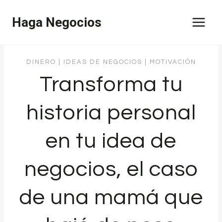
Saltar
Haga Negocios
al
contenido
DINERO
|
IDEAS DE NEGOCIOS
|
MOTIVACIÓN
Transforma tu
historia personal
en tu idea de
negocios, el caso
de una mamá que