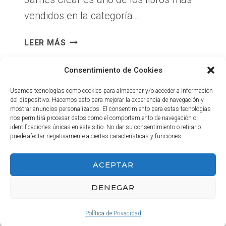
vendidos en la categoría…
CÓMO
LEER MÁS
CAMBIAR
TUS
Consentimiento de Cookies
HÁBITOS
PARA
Usamos tecnologías como cookies para almacenar y/o acceder a información
del dispositivo. Hacemos esto para mejorar la experiencia de navegación y
TENER
mostrar anuncios personalizados. El consentimiento para estas tecnologías
ÉXITO
nos permitirá procesar datos como el comportamiento de navegación o
EN
identificaciones únicas en este sitio. No dar su consentimiento o retirarlo
puede afectar negativamente a ciertas características y funciones.
LOS
NEGOCIOS
INICIO
ACEPTAR
–
10
DENEGAR
© 2026 Haga Negocios
CONSEJOS
DEL
Política de Privacidad
LIBRO