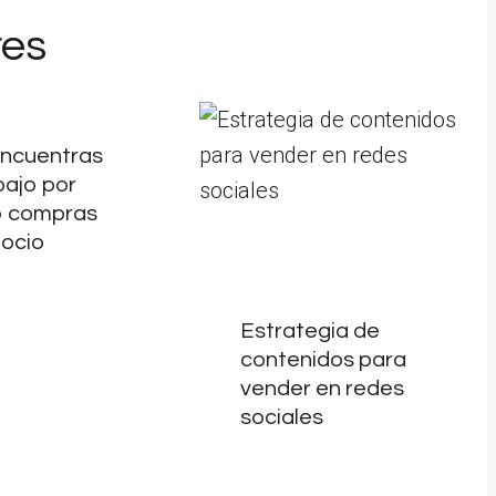
res
encuentras
bajo por
o compras
gocio
Estrategia de
contenidos para
vender en redes
sociales