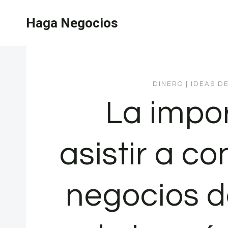
Saltar
Haga Negocios
al
contenido
DINERO
|
IDEAS D
La impo
asistir a c
negocios d