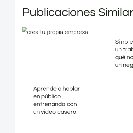
Publicaciones Simila
Si no 
un tra
qué n
un ne
Aprende a hablar
en público
entrenando con
un video casero