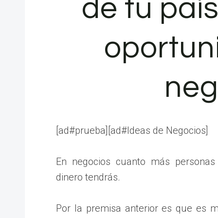
de tu paí
oportun
neg
[ad#prueba][ad#Ideas de Negocios]
En negocios cuanto más personas
dinero tendrás.
Por la premisa anterior es que es 