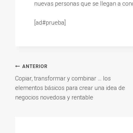
nuevas personas que se llegan a conoc
[ad#prueba]
Navegación
ANTERIOR
Copiar, transformar y combinar … los
de
elementos básicos para crear una idea de
negocios novedosa y rentable
entradas