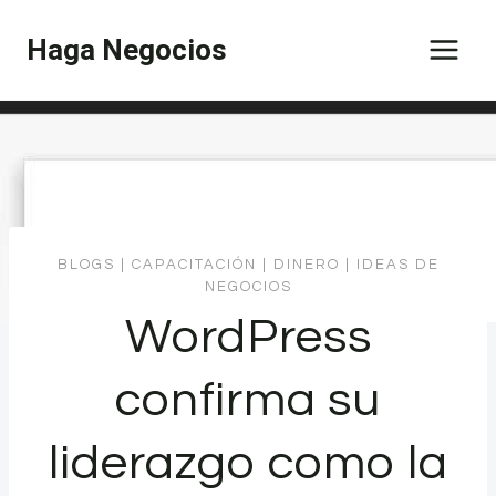
Saltar
Haga Negocios
al
contenido
BLOGS
|
CAPACITACIÓN
|
DINERO
|
IDEAS DE
NEGOCIOS
WordPress
confirma su
liderazgo como la