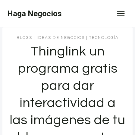
Saltar
Haga Negocios
al
contenido
BLOGS
|
IDEAS DE NEGOCIOS
|
TECNOLOGÍA
Thinglink un
programa gratis
para dar
interactividad a
las imágenes de tu