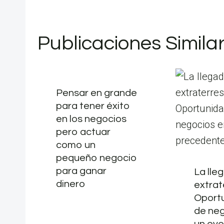
Publicaciones Simila
Pensar en grande
para tener éxito
en los negocios
pero actuar
como un
pequeño negocio
para ganar
La lle
dinero
extrat
Oport
de neg
un eve