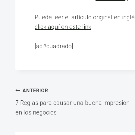
Puede leer el artículo original en in
click aquí en este link
[ad#cuadrado]
Navegación
ANTERIOR
7 Reglas para causar una buena impresión
de
en los negocios
entradas