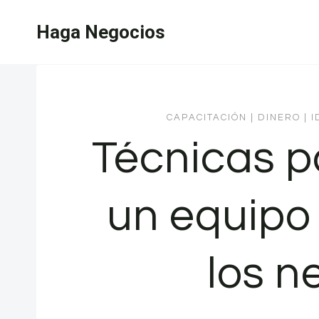
Saltar
Haga Negocios
al
contenido
CAPACITACIÓN
|
DINERO
|
I
Técnicas p
un equipo
los n