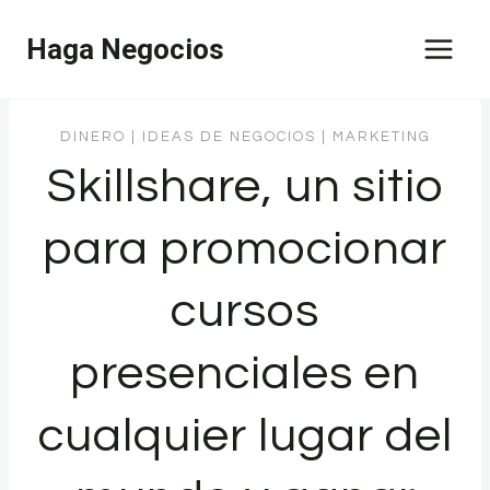
Saltar
Haga Negocios
al
contenido
DINERO
|
IDEAS DE NEGOCIOS
|
MARKETING
Skillshare, un sitio
para promocionar
cursos
presenciales en
cualquier lugar del