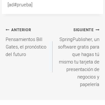
[ad#prueba]
Navegación
ANTERIOR
SIGUIENTE
de
Pensamientos Bill
SpringPublisher, un
entradas
Gates, el pronóstico
software gratis para
del futuro
que hagas tú
mismo tu tarjeta de
presentación de
negocios y
papelería