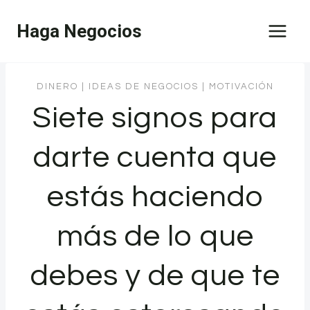
Saltar
Haga Negocios
al
contenido
DINERO
|
IDEAS DE NEGOCIOS
|
MOTIVACIÓN
Siete signos para
darte cuenta que
estás haciendo
más de lo que
debes y de que te