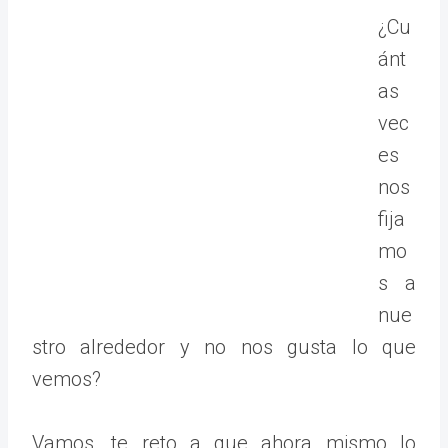
¿Cu
ánt
as
vec
es
nos
fija
mo
s a
nue
stro alrededor y no nos gusta lo que
vemos?
Vamos, te reto a que ahora mismo lo