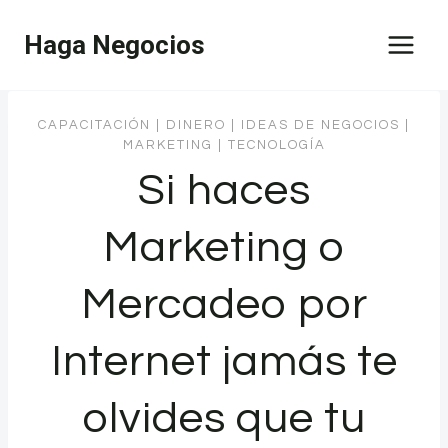
Saltar
Haga Negocios
al
contenido
CAPACITACIÓN
|
DINERO
|
IDEAS DE NEGOCIOS
|
MARKETING
|
TECNOLOGÍA
Si haces
Marketing o
Mercadeo por
Internet jamás te
olvides que tu