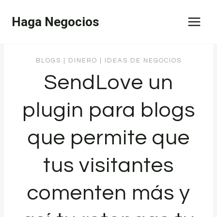
Saltar
Haga Negocios
al
contenido
BLOGS
|
DINERO
|
IDEAS DE NEGOCIOS
SendLove un
plugin para blogs
que permite que
tus visitantes
comenten más y