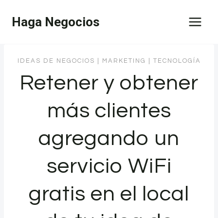
Saltar
Haga Negocios
al
contenido
IDEAS DE NEGOCIOS
|
MARKETING
|
TECNOLOGÍA
Retener y obtener
más clientes
agregando un
servicio WiFi
gratis en el local