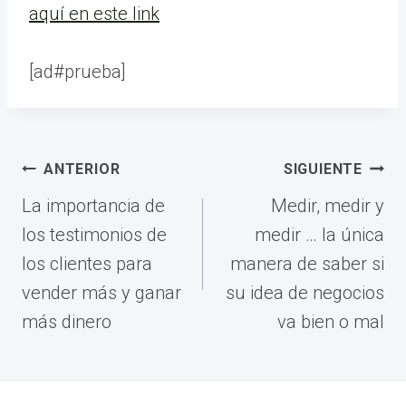
aquí en este link
[ad#prueba]
Navegación
ANTERIOR
SIGUIENTE
de
La importancia de
Medir, medir y
entradas
los testimonios de
medir … la única
los clientes para
manera de saber si
vender más y ganar
su idea de negocios
más dinero
va bien o mal