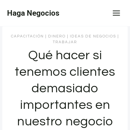
Saltar
Haga Negocios
al
contenido
CAPACITACIÓN
|
DINERO
|
IDEAS DE NEGOCIOS
|
TRABAJAR
Qué hacer si
tenemos clientes
demasiado
importantes en
nuestro negocio