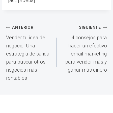
[ad#prueba]
Navegación
ANTERIOR
SIGUIENTE
de
Vender tu idea de
4 consejos para
entradas
negocio. Una
hacer un efectivo
estrategia de salida
email marketing
para buscar otros
para vender más y
negocios más
ganar más dinero
rentables