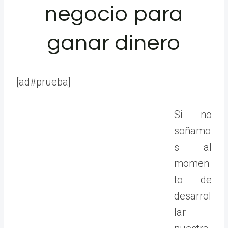
negocio para
ganar dinero
[ad#prueba]
Si no
soñamo
s al
momen
to de
desarrol
lar