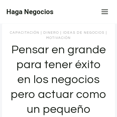
Saltar
Haga Negocios
al
contenido
CAPACITACIÓN
|
DINERO
|
IDEAS DE NEGOCIOS
|
MOTIVACIÓN
Pensar en grande
para tener éxito
en los negocios
pero actuar como
un pequeño