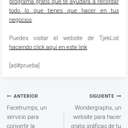
programa gratis que te ayudará a recordar
todo lo que tienes que hacer en tus
negocios
.
Puedes visitar el website de TjekList
haciendo click aquí en este link
[ad#prueba]
Navegación
ANTERIOR
SIGUIENTE
de
Facetrumps, un
Wondergraphs, un
entradas
servicio para
website para hacer
convertir la
gratis gráficas de tu