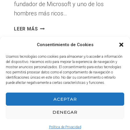
fundador de Microsoft y uno de los
hombres más ricos…
PENSAMIENTOS
LEER MÁS
BILL
GATES,
Consentimiento de Cookies
EL
PRONÓSTICO
Usamos tecnologías como cookies para almacenar y/o acceder a información
del dispositivo. Hacemos esto para mejorar la experiencia de navegación y
DEL
mostrar anuncios personalizados. El consentimiento para estas tecnologías
FUTURO
nos permitirá procesar datos como el comportamiento de navegación o
identificaciones únicas en este sitio. No dar su consentimiento o retirarlo
puede afectar negativamente a ciertas características y funciones.
INICIO
ACEPTAR
DENEGAR
© 2026 Haga Negocios
Política de Privacidad