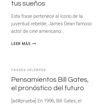
tus sueños
NEGOCIOS
Esta frase pertenece al ícono de la
juventud rebelde, James Dean famoso
actor de cine americano:…
VIVIR
LEER MÁS
HACIENDO
REALIDAD
TUS
SUEÑOS
FRASES CÉLEBRES
Pensamientos Bill Gates,
el pronóstico del futuro
[ad#prueba] En 1996, Bill Gates, el