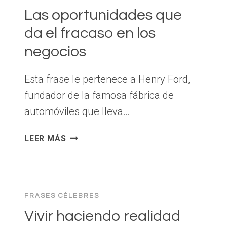
FUTURO
Las oportunidades que
ES
da el fracaso en los
CREÁNDOLO
negocios
Esta frase le pertenece a Henry Ford,
fundador de la famosa fábrica de
automóviles que lleva…
LAS
LEER MÁS
OPORTUNIDADES
QUE
DA
EL
FRASES CÉLEBRES
FRACASO
EN
Vivir haciendo realidad
LOS