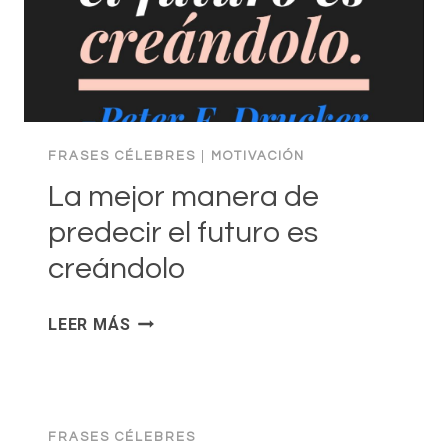
FRASES CÉLEBRES
|
MOTIVACIÓN
La mejor manera de
predecir el futuro es
creándolo
LA
LEER MÁS
MEJOR
MANERA
DE
PREDECIR
FRASES CÉLEBRES
EL