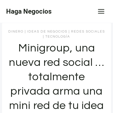
Saltar
Haga Negocios
al
contenido
DINERO
|
IDEAS DE NEGOCIOS
|
REDES SOCIALES
|
TECNOLOGÍA
Minigroup, una
nueva red social …
totalmente
privada arma una
mini red de tu idea