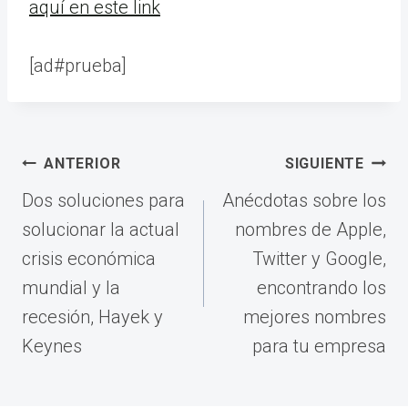
aquí en este link
[ad#prueba]
Navegación
ANTERIOR
SIGUIENTE
de
Dos soluciones para
Anécdotas sobre los
entradas
solucionar la actual
nombres de Apple,
crisis económica
Twitter y Google,
mundial y la
encontrando los
recesión, Hayek y
mejores nombres
Keynes
para tu empresa