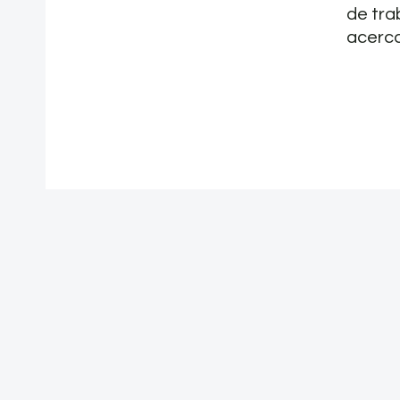
de tra
acerca