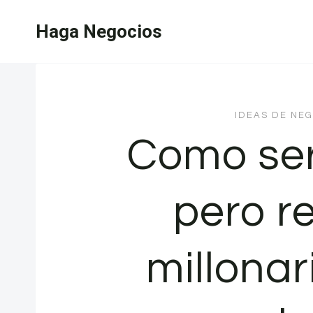
Saltar
Haga Negocios
al
contenido
IDEAS DE NEG
Como ser
pero r
millonar