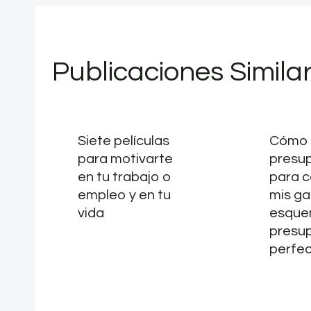
Publicaciones Simila
Siete películas
Cómo 
para motivarte
presu
en tu trabajo o
para c
empleo y en tu
mis ga
vida
esque
presu
perfe