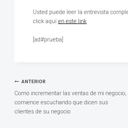
Usted puede leer la entrevista compl
click aquí
en este link
[ad#prueba]
Navegación
ANTERIOR
Como incrementar las ventas de mi negocio,
de
comience escuchando que dicen sus
clientes de su negocio
entradas