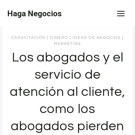
Saltar
Haga Negocios
al
contenido
CAPACITACIÓN
|
DINERO
|
IDEAS DE NEGOCIOS
|
MARKETING
Los abogados y el
servicio de
atención al cliente,
como los
abogados pierden