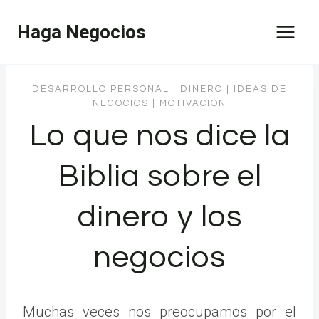
Saltar
Haga Negocios
al
contenido
DESARROLLO PERSONAL
|
DINERO
|
IDEAS DE
NEGOCIOS
|
MOTIVACIÓN
Lo que nos dice la
Biblia sobre el
dinero y los
negocios
Muchas veces nos preocupamos por el