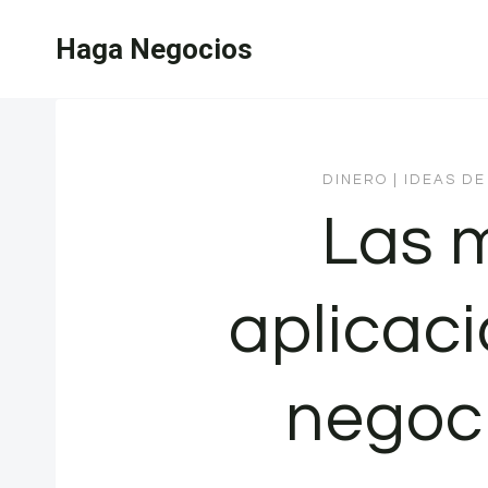
Saltar
Haga Negocios
al
contenido
DINERO
|
IDEAS DE
Las 
aplicac
negoc