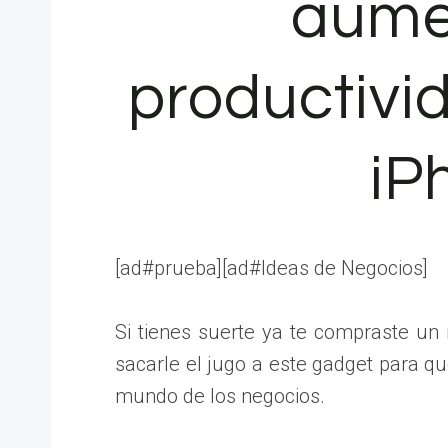
aume
productivi
iP
[ad#prueba][ad#Ideas de Negocios]
Si tienes suerte ya te compraste u
sacarle el jugo a este gadget para q
mundo de los negocios.