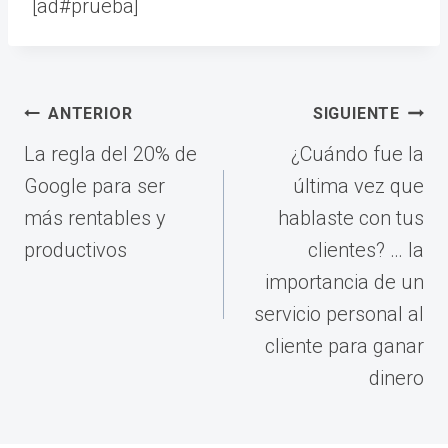
[ad#prueba]
Navegación
ANTERIOR
SIGUIENTE
de
La regla del 20% de
¿Cuándo fue la
entradas
Google para ser
última vez que
más rentables y
hablaste con tus
productivos
clientes? … la
importancia de un
servicio personal al
cliente para ganar
dinero