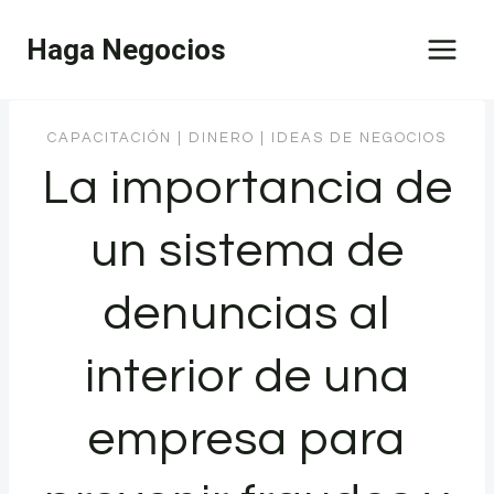
Saltar
Haga Negocios
al
contenido
CAPACITACIÓN
|
DINERO
|
IDEAS DE NEGOCIOS
La importancia de
un sistema de
denuncias al
interior de una
empresa para