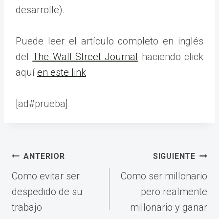
desarrolle).
Puede leer el artículo completo en inglés
del
The Wall Street Journal
haciendo click
aquí
en este link
[ad#prueba]
Navegación
ANTERIOR
SIGUIENTE
de
Como evitar ser
Como ser millonario
entradas
despedido de su
pero realmente
trabajo
millonario y ganar