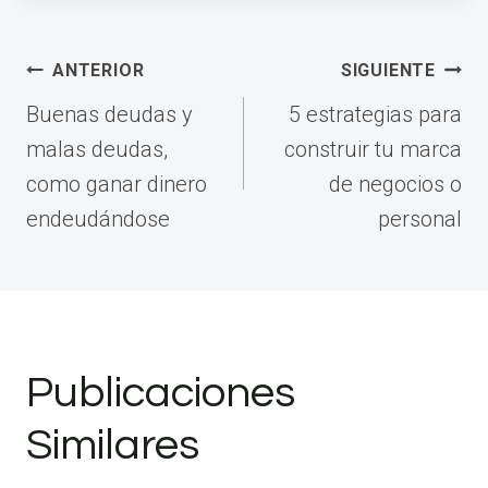
Navegación
ANTERIOR
SIGUIENTE
de
Buenas deudas y
5 estrategias para
entradas
malas deudas,
construir tu marca
como ganar dinero
de negocios o
endeudándose
personal
Publicaciones
Similares