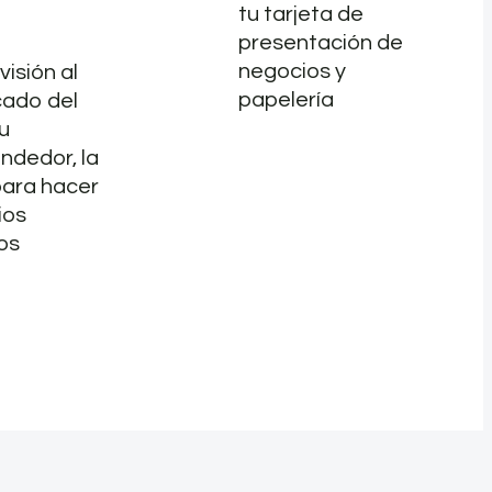
tu tarjeta de
presentación de
negocios y
visión al
papelería
icado del
tu
ndedor, la
para hacer
ios
os