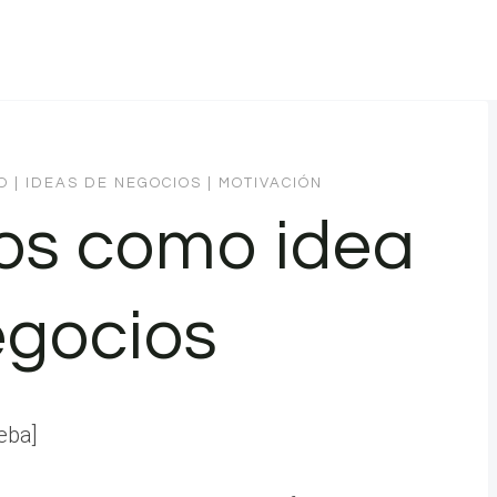
O
|
IDEAS DE NEGOCIOS
|
MOTIVACIÓN
bros como idea
egocios
eba]