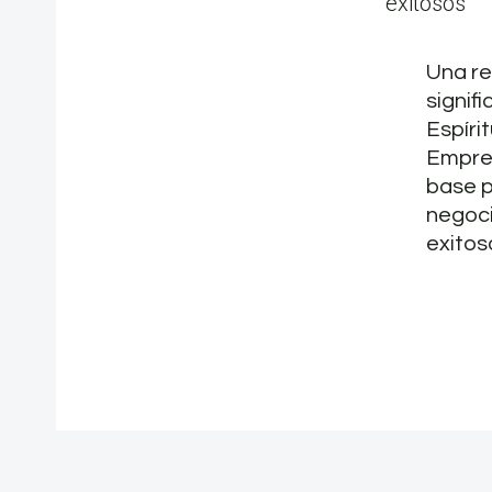
Una re
signif
Espíri
Empre
base 
negoc
exitos