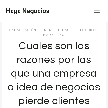
Saltar
Haga Negocios
al
contenido
CAPACITACIÓN
|
DINERO
|
IDEAS DE NEGOCIOS
|
MARKETING
Cuales son las
razones por las
que una empresa
o idea de negocios
pierde clientes