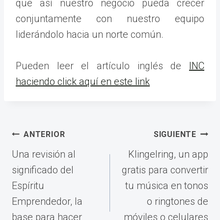
que así nuestro negocio pueda crecer
conjuntamente con nuestro equipo
liderándolo hacia un norte común.
Pueden leer el artículo inglés de
INC
haciendo click aquí en este link
Navegación
ANTERIOR
SIGUIENTE
de
Una revisión al
Klingelring, un app
entradas
significado del
gratis para convertir
Espíritu
tu música en tonos
Emprendedor, la
o ringtones de
base para hacer
móviles o celulares