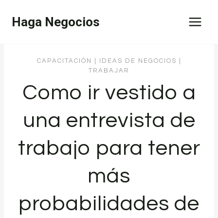
Saltar
Haga Negocios
al
contenido
CAPACITACIÓN
|
IDEAS DE NEGOCIOS
|
TRABAJAR
Como ir vestido a
una entrevista de
trabajo para tener
más
probabilidades de