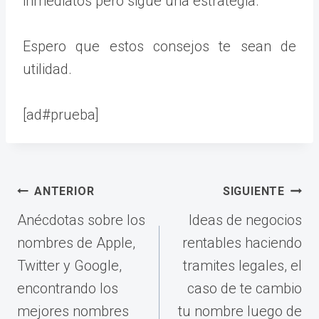
inmediatos pero sigue una estrategia.
Espero que estos consejos te sean de
utilidad.
[ad#prueba]
Navegación
ANTERIOR
SIGUIENTE
de
Anécdotas sobre los
Ideas de negocios
entradas
nombres de Apple,
rentables haciendo
Twitter y Google,
tramites legales, el
encontrando los
caso de te cambio
mejores nombres
tu nombre luego de