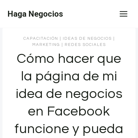
Saltar
Haga Negocios
al
contenido
CAPACITACIÓN
|
IDEAS DE NEGOCIOS
|
MARKETING
|
REDES SOCIALES
Cómo hacer que
la página de mi
idea de negocios
en Facebook
funcione y pueda