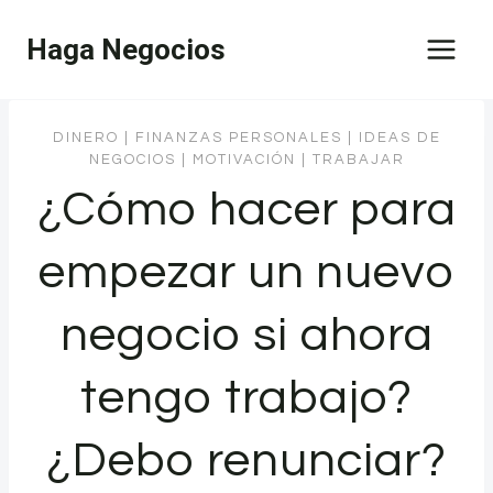
Saltar
Haga Negocios
al
contenido
DINERO
|
FINANZAS PERSONALES
|
IDEAS DE
NEGOCIOS
|
MOTIVACIÓN
|
TRABAJAR
¿Cómo hacer para
empezar un nuevo
negocio si ahora
tengo trabajo?
¿Debo renunciar?