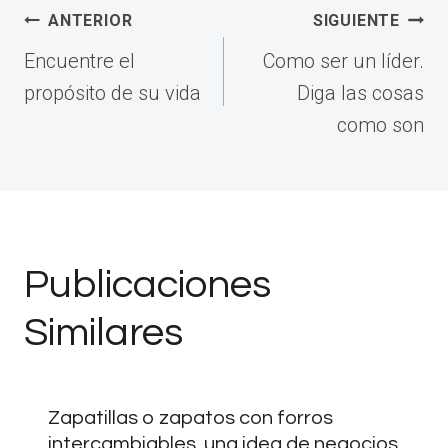
Navegación
ANTERIOR
SIGUIENTE
de
Encuentre el
Como ser un líder.
entradas
propósito de su vida
Diga las cosas
como son
Publicaciones
Similares
Zapatillas o zapatos con forros
intercambiables, una idea de negocios