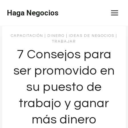
Saltar
Haga Negocios
al
contenido
CAPACITACIÓN
|
DINERO
|
IDEAS DE NEGOCIOS
|
TRABAJAR
7 Consejos para
ser promovido en
su puesto de
trabajo y ganar
más dinero