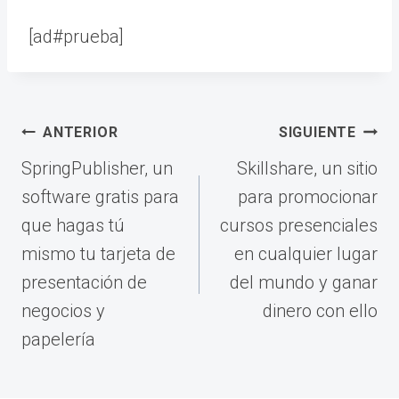
[ad#prueba]
Navegación
ANTERIOR
SIGUIENTE
de
SpringPublisher, un
Skillshare, un sitio
entradas
software gratis para
para promocionar
que hagas tú
cursos presenciales
mismo tu tarjeta de
en cualquier lugar
presentación de
del mundo y ganar
negocios y
dinero con ello
papelería