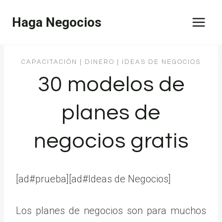
Saltar
Haga Negocios
al
contenido
CAPACITACIÓN
|
DINERO
|
IDEAS DE NEGOCIOS
30 modelos de
planes de
negocios gratis
[ad#prueba][ad#Ideas de Negocios]
Los planes de negocios son para muchos