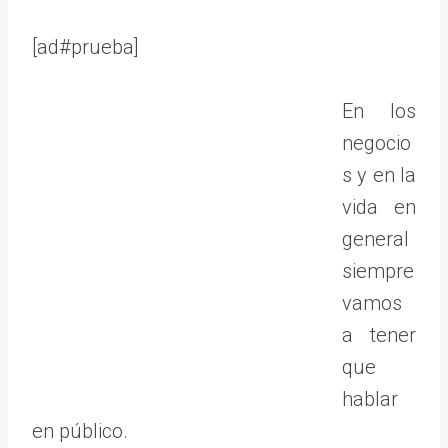
[ad#prueba]
En los
negocio
s y en la
vida en
general
siempre
vamos
a tener
que
hablar
en público.