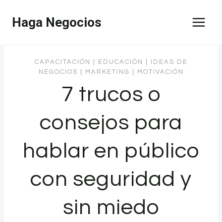
Saltar
Haga Negocios
al
contenido
CAPACITACIÓN
|
EDUCACIÓN
|
IDEAS DE
NEGOCIOS
|
MARKETING
|
MOTIVACIÓN
7 trucos o
consejos para
hablar en público
con seguridad y
sin miedo