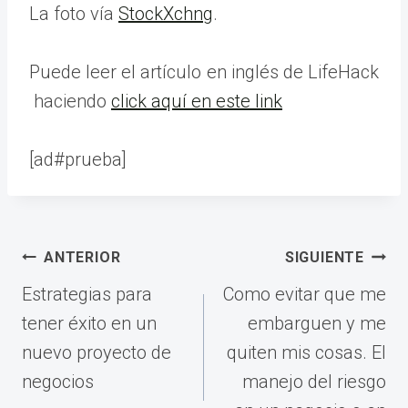
La foto vía
StockXchng
.
Puede leer el artículo en inglés de LifeHack
haciendo
click aquí en este link
[ad#prueba]
Navegación
ANTERIOR
SIGUIENTE
de
Estrategias para
Como evitar que me
entradas
tener éxito en un
embarguen y me
nuevo proyecto de
quiten mis cosas. El
negocios
manejo del riesgo